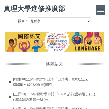
跳
真理大學進修推廣部
到
主
要
語言：
內
容
區
國際語文
[招生中]115年輕鬆學日語「日語班」09/01(二)、
09/05(六)&09/06(日)開課
[上課中] 115年輕鬆學韓語「07/15起韓語初級班(二)
(四)&韓語進階一班(三)」
[上課中]115年輕鬆學日語「日語班」06/02(二)、