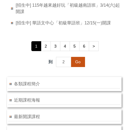
[招生中] 115年越來越好玩「初級越南語班」3/14(六)起
開課
[招生中] 華語文中心「初級華語班」12/15(一)開課
1
2
3
4
5
6
>
到
Go
各類課程簡介
近期課程海報
最新開課課程