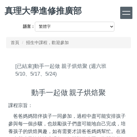
跳
真理大學進修推廣部
到
主
要
語言：
內
容
首頁
招生中課程，歡迎參加
區
[已結束]動手一起做 親子烘焙聚 (週六班
5/10、5/17、5/24)
動手一起做
親子烘焙聚
課程宗旨：
爸爸媽媽陪伴孩子一同參加，過程中盡可能安排孩子
參與每一個步驟，也鼓勵孩子們盡可能地自己完成，培
養孩子的烘焙興趣
，如
有需要才請爸爸媽媽幫忙。在過