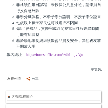
非延續性每日課程，未投保公共意外險，請學員自
行投保意外險
非學分班課程、不發予學分證明、不授予學位證書
七
歲以上孩子家長也可以選擇不陪同
每組
份成品
，
實際完成時間視當日課程差異時間
1
可能有所調整
基於場地限制與維護聚會品質及安全
，
其他親友將
不開放入場
報名網址：
https://forms.office.com/r/4b1hujvAju
瀏覽數:
友善列印
分享
各類課程簡介