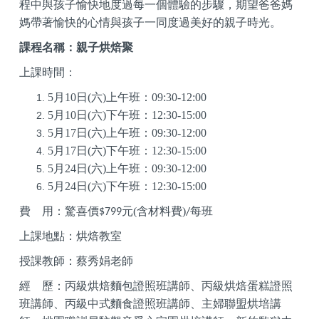
程中與孩子愉快地度過每一個體驗的步驟，期望爸爸媽
媽帶著愉快的心情與孩子一同度過美好的親子時光。
課程名稱：親子烘焙聚
上課時間：
5
月
10
日
(
六
)
上午班：
09:30-12:00
5
月
10
日
(
六
)
下午班：
12:30-15:00
5
月
17
日
(
六
)
上午班：
09:30-12:00
5
月
17
日
(
六
)
下午班：
12:30-15:00
5
月
24
日
(
六
)
上午班：
09:30-12:00
5
月
24
日
(
六
)
下午班：
12:30-15:00
費
用：驚喜價
元
(
含
材料費
)
每班
$799
/
上課地點：烘焙教室
授課教師：蔡秀娟老師
經
歷：丙級烘焙麵包證照班講師、丙級烘焙蛋糕證照
班講師、丙級中式麵食證照班講師、主婦聯盟烘培講