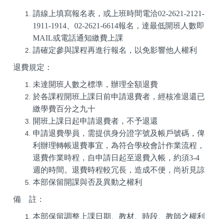
請線上填寫報名表，或上班時間電洽
02-2621-2121-
1911-1914
、
02-2621-6614
報名，達最低開班人數即
MAIL
或電話通知繳費上課
請確定參與課程再進行報名，以免影響他人權利
退費規定：
未達開班人數之標準，辦理全額退費
於各課程開班上課日前申請退費者，經核准退還已
繳學費百分之九十
開班上課日起申請退費者，不予退還
申請退費學員，需提供身分證字號及帳戶號碼，俾
利辦理轉帳退費事宜，為符合學校會計作業流程，
退費作業時程，自申請日起至退費入帳，約須
3-4
週的時間。退費時程較冗長，造成不便，尚祈見諒
本部保留開課與否及異動之權利
備
註
：
本部保留調整上課日期、教材、時段、教師之權利