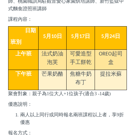
師
、
桃園職訓局駐觀音愛心家園烘培講師
、
新竹監獄中
式麵食證照班講師
課程內容
：
日期
月
日
月
日
月
日
5
10
5
17
5
24
班別
上午班
法式奶油
可愛造型
起司
OREO
泡芙
手工餅乾
盒
下午班
芒果奶酪
焦糖牛奶
提拉米蘇
布丁
聚會對象：親子為
1
位大人
+1
位孩子
(
適合
3 -14
歲
)
優惠說明：
兩人以上同行或同時報名兩班課程以上者
，享
9
折
優惠
報名方式：