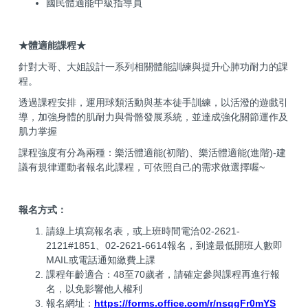
國民體適能中級指導員
★體適能課程★
針對大哥、大姐設計一系列相關體能訓練與提升心肺功耐力的課
程。
透過課程安排，運用球類活動與基本徒手訓練，以活潑的遊戲引
導，加強身體的肌耐力與骨骼發展系統，並達成強化關節運作及
肌力掌握
課程強度有分為兩種：樂活體適能(初階)、樂活體適能(進階)-建
議有規律運動者報名此課程，可依照自己的需求做選擇喔~
報名方式：
請線上填寫報名表，或上班時間電洽02-2621-
2121#1851、02-2621-6614報名，到達最低開班人數即
MAIL或電話通知繳費上課
課程年齡適合：48至70歲者，請確定參與課程再進行報
名，以免影響他人權利
報名網址：
https://forms.office.com/r/nsqgFr0mYS