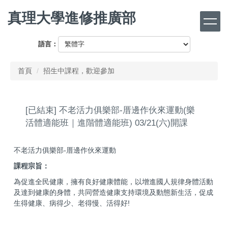
跳
真理大學進修推廣部
到
主
要
語言：
內
容
首頁
招生中課程，歡迎參加
區
[已結束] 不老活力俱樂部-厝邊作伙來運動(樂
活體適能班｜進階體適能班) 03/21(六)開課
不老活力俱樂部-厝邊作伙來運動
課程宗旨：
為促進全民健康，擁有良好健康體能，以增進國人規律身體活動
及達到健康的身體，共同營造健康支持環境及動態新生活，促成
生得健康、病得少、老得慢、活得好!