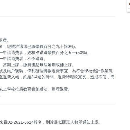
退費。
，經核准退還已繳學費百分之九十(90%)。
申請退費者，經核准退還學費百分之五十(50%)。
一申請退費者，不予退還。
、當期上課，繳費後恕無法延期或補上課。
號及帳戶號碼，俾利辦理轉帳退費事宜，為符合學校會計作業流
至退費入帳，約須3-4週的時間。退費時程較冗長，造成不便，尚
以上學校推廣教育實施辦法」辦理退費。
。
02-2621-6614報名，到達最低開班人數即通知上課。