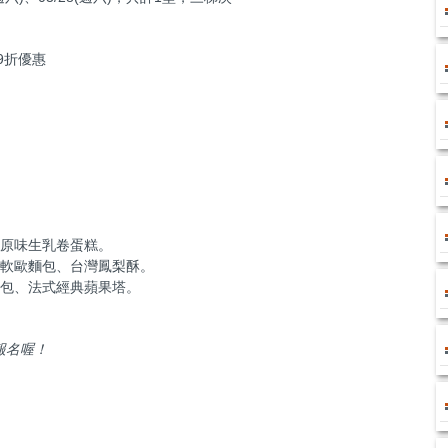
享9折優惠
包、原味生乳卷蛋糕。
乳酪軟歐麵包、台灣鳳梨酥。
修麵包、法式經典蘋果塔。
報名喔！