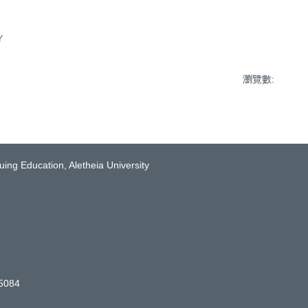
Y
瀏覽數:
Education, Aletheia University
5084