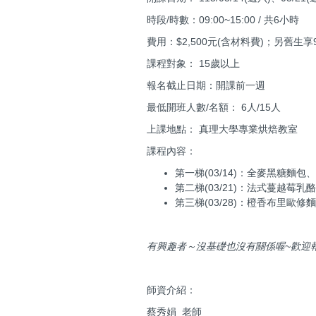
時段/時數：09:00~15:00 / 共6小時
費用：$2,500元(含材料費)；另舊生
課程對象： 15歲以上
報名截止日期：開課前一週
最低開班人數/名額： 6人/15人
上課地點： 真理大學專業烘焙教室
課程內容：
第一梯(03/14)：全麥黑糖麵
第二梯(03/21)：法式蔓越莓
第三梯(03/28)：橙香布里歐
有興趣者～沒基礎也沒有關係喔~歡迎
師資介紹：
蔡秀娟 老師