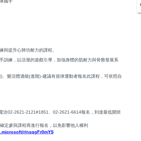
球隊國手
練與提升心肺功耐力的課程。
手訓練，以活潑的遊戲引導，加強身體的肌耐力與骨骼發展系
)、樂活體適能(進階)-建議有規律運動者報名此課程，可依照自
-2621-2121#1851、02-2621-6614報名，到達最低開班
課
請確定參與課程再進行報名，以免影響他人權利
d.microsoft/r/nsqgFr0mYS