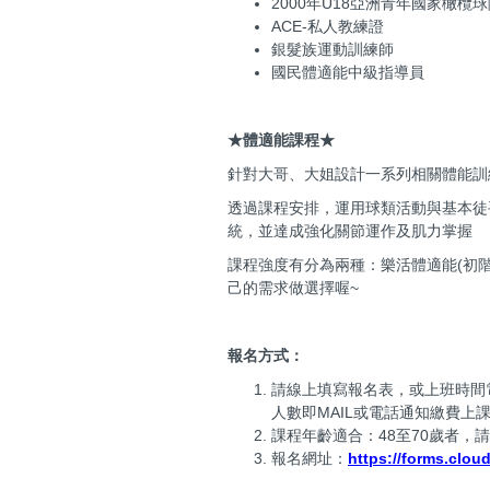
2000年U18亞洲青年國家橄欖
ACE-私人教練證
銀髮族運動訓練師
國民體適能中級指導員
★體適能課程★
針對大哥、大姐設計一系列相關體能訓
透過課程安排，運用球類活動與基本徒
統，並達成強化關節運作及肌力掌握
課程強度有分為兩種：樂活體適能(初階
己的需求做選擇喔~
報名方式：
請線上填寫報名表，或上班時間電洽02
人數即MAIL或電話通知繳費上
課程年齡適合：48至70歲者，
報名網址：
https://forms.clou