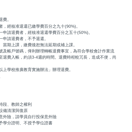
退費。
，經核准退還已繳學費百分之九十(90%)。
申請退費者，經核准退還學費百分之五十(50%)。
一申請退費者，不予退還。
、當期上課，繳費後恕無法延期或補上課。
號及帳戶號碼，俾利辦理轉帳退費事宜，為符合學校會計作業流
至退費入帳，約須3-4週的時間。退費時程較冗長，造成不便，尚
以上學校推廣教育實施辦法」辦理退費。
。
時段、教師之權利
設備清潔與復原
意外險，請學員自行投保意外險
予學分證明、不授予學位證書