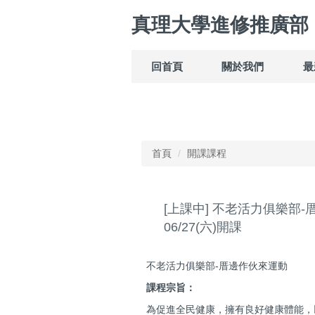
跳
真理大學進修推廣部
到
主
要
回首頁
關於我們
最
內
容
區
首頁
開課課程
[上課中] 不老活力俱樂部
06/27(六)開課
不老活力俱樂部-厝邊作伙來運動
課程宗旨：
為促進全民健康，擁有良好健康體能，