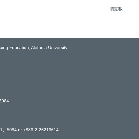
瀏覽數:
Education, Aletheia University
5084
1、5084 or +886-2-26216614