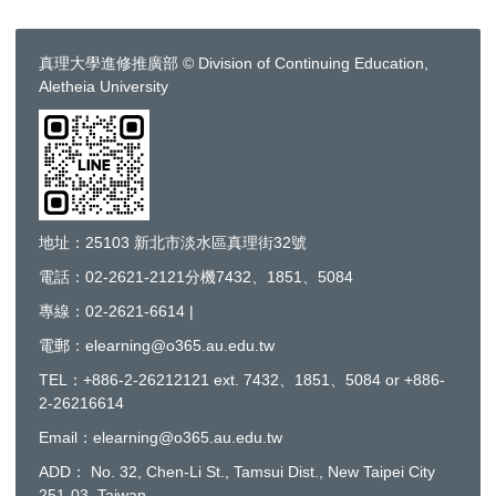
真理大學進修推廣部 © Division of Continuing Education,
Aletheia University
地址：25103 新北市淡水區真理街32號
電話：02-2621-2121分機7432、1851、5084
專線：02-2621-6614 |
電郵：elearning@o365.au.edu.tw
TEL：+886-2-26212121 ext. 7432、1851、5084 or +886-
2-26216614
Email：elearning@o365.au.edu.tw
ADD： No. 32, Chen-Li St., Tamsui Dist., New Taipei City
251-03, Taiwan