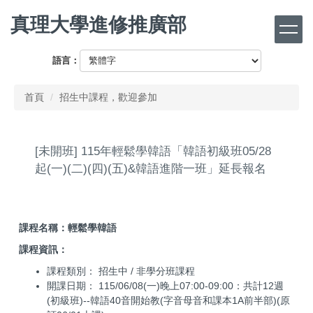
跳
真理大學進修推廣部
到
主
要
語言：
內
容
首頁
招生中課程，歡迎參加
區
[未開班] 115年輕鬆學韓語「韓語初級班05/28
起(一)(二)(四)(五)&韓語進階一班」延長報名
課程名稱：
輕鬆學韓語
課程資訊：
課程類別： 招生中 / 非學分班課程
開課日期： 115/06/08(一)晚上07:00-09:00：共計12週
(初級班)--韓語40音開始教(字音母音和課本1A前半部)(原