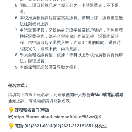
開班上課日起算已逾全期三分之一申請退費者，不予退
還。
本校推廣教育課程皆需當期繳費、當期上課，繳費後恕無
法延期或補上課。
申請退費學員，需提供身分證字號及帳戶號碼，俾利辦理
轉帳退費事宜，為符合學校會計作業流程，退費作業時
程，自申請日起至退費入帳，約須3-4週的時間。退費時
程較冗長，造成不便，尚祈見諒。
學員自報名繳費後，依據「專科以上學校推廣教育實施辦
法」辦理退費。
本部保留開課與否及異動之權利。
報名方式：
請填寫下方線上報名表，到達最低開班人數會
寄Mail或電話聯絡
通知上課。有意願者請填寫報名表。
課程報名窗口(韓語
班)
https://forms.cloud.microsoft/r/LeF53wzQjX
電話:(02)2621-6614/(02)2621-2121#1851 林先生