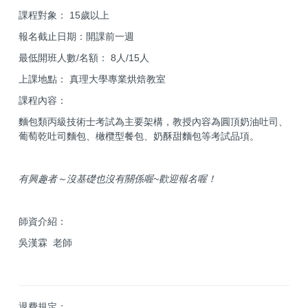
課程對象： 15歲以上
報名截止日期：開課前一週
最低開班人數/名額： 8人/15人
上課地點： 真理大學專業烘焙教室
課程內容：
麵包類丙級技術士考試為主要架構，教授內容為圓頂奶油吐司、
葡萄乾吐司麵包、橄欖型餐包、奶酥甜麵包等考試品項。
有興趣者～沒基礎也沒有關係喔~歡迎報名喔！
師資介紹：
吳漢霖 老師
退費規定：