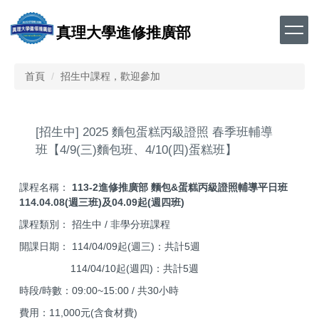
跳
到
真理大學進修推廣部
主
要
內
首頁
招生中課程，歡迎參加
容
區
[招生中] 2025 麵包蛋糕丙級證照 春季班輔導
班【4/9(三)麵包班、4/10(四)蛋糕班】
課程名稱：
113-2進修推廣部
麵包&蛋糕丙級證照輔導平日班
114.04.08(週三班)及04.09起(週四
班)
課程類別： 招生中 / 非學分班課程
開課日期： 114/04/09起(週三)：共計5週
114/04/10起(週四)：共計5週
時段/時數：09:00~15:00 / 共30小時
費用：11,000元(含食材費)