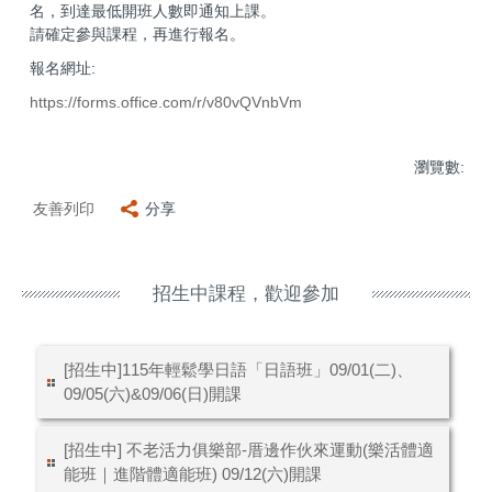
名，到達最低開班人數即通知上課。
請確定參與課程，再進行報名。
報名網址:
https://forms.office.com/r/v80vQVnbVm
瀏覽數:
友善列印
分享
招生中課程，歡迎參加
[招生中]115年輕鬆學日語「日語班」09/01(二)、
09/05(六)&09/06(日)開課
[招生中] 不老活力俱樂部-厝邊作伙來運動(樂活體適
能班｜進階體適能班) 09/12(六)開課